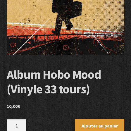
Panier
Sur notre boutique en ligne
Album Hobo Mood
(Vinyle 33 tours)
10,00
€
quantité
Ajouter au panier
de