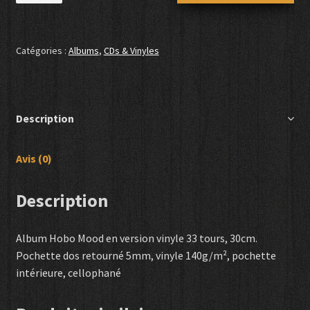
Album
Hobo
Mood
Catégories :
Albums
,
CDs & Vinyles
(Vinyle
33
tours)
Description
Avis (0)
Description
Album Hobo Mood en version vinyle 33 tours, 30cm.
Pochette dos retourné 5mm, vinyle 140g/m², pochette
intérieure, cellophané