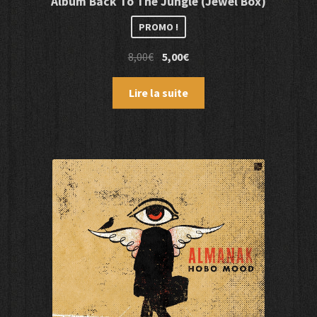
Album Back To The Jungle (Jewel Box)
PROMO !
Le
Le
8,00
€
5,00
€
prix
prix
initial
actuel
Lire la suite
était :
est :
8,00€.
5,00€.