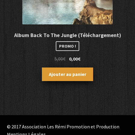
Album Back To The Jungle (Téléchargement)
PROMO !
Le
Le
5,00
€
0,00
€
prix
prix
initial
actuel
Ajouter au panier
était :
est :
5,00€.
0,00€.
© 2017 Association Les Rémi Promotion et Production
Mentions Légales