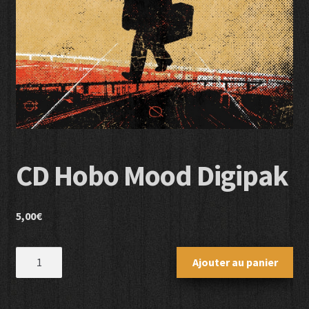
Panier
Sur notre boutique en ligne
CD Hobo Mood Digipak
5,00
€
quantité
Ajouter au panier
de
CD
Hobo